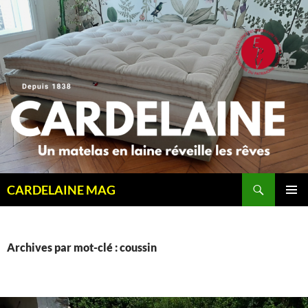
Aller
au
contenu
Recherche
CARDELAINE MAG
MENU
PRINCI
Archives par mot-clé : coussin